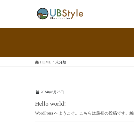
コ
ナ
ン
ビ
テ
ゲ
ン
ー
ツ
シ
へ
ョ
ス
ン
キ
に
ッ
移
HOME
未分類
プ
動
2024年6月25日
Hello world!
WordPress へようこそ。こちらは最初の投稿で