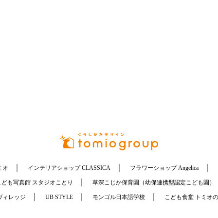
｜
｜
｜
ミオ
インテリアショップ CLASSICA
フラワーショップ Angelica
｜
こども写真館 スタジオことり
草深こじか保育園（幼保連携型認定こども園）
｜
｜
｜
ヴィレッジ
UB STYLE
モンゴル日本語学校
こども食堂 トミオ