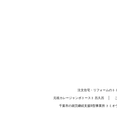
注文住宅・リフォームのト
｜
元祖カレージャンボトースト 呂久呂
千葉市の就労継続支援B型事業所 トミオ