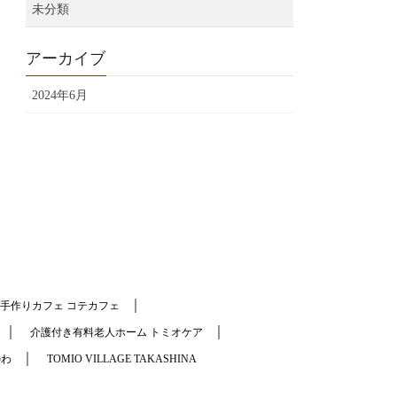
未分類
アーカイブ
2024年6月
｜
手作りカフェ コテカフェ
｜
｜
介護付き有料老人ホーム トミオケア
｜
のわ
TOMIO VILLAGE TAKASHINA