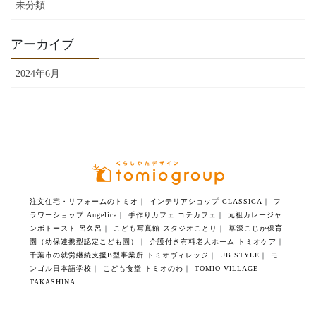
未分類
アーカイブ
2024年6月
注文住宅・リフォームのトミオ
｜
インテリアショップ CLASSICA
｜
フ
ラワーショップ Angelica
｜
手作りカフェ コテカフェ
｜
元祖カレージャ
ンボトースト 呂久呂
｜
こども写真館 スタジオことり
｜
草深こじか保育
園（幼保連携型認定こども園）
｜
介護付き有料老人ホーム トミオケア
｜
千葉市の就労継続支援B型事業所 トミオヴィレッジ
｜
UB STYLE
｜
モ
ンゴル日本語学校
｜
こども食堂 トミオのわ
｜
TOMIO VILLAGE
TAKASHINA